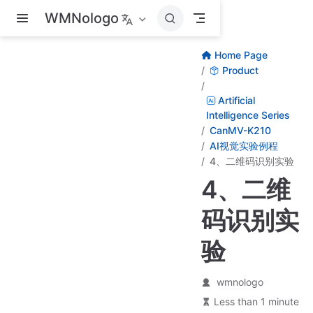
Skip to main content
WMNologo
Home Page
Product
Artificial
Intelligence Series
CanMV-K210
AI视觉实验例程
4、二维码识别实验
4、二维
码识别实
验
wmnologo
Less than 1 minute