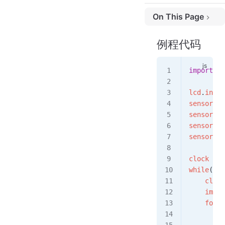
On This Page
例程代码
例程代码
实验准备
实验结果
import
 se
例程代码讲解
lcd
.
init
(
sensor
.
re
sensor
.
se
sensor
.
se
sensor
.
sk
clock
 = 
t
while
(
Tru
    clock
    img
 =
    for
 c
        i