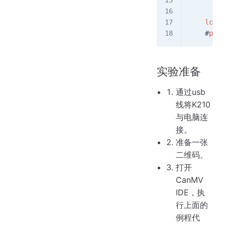
        i
        p
    lcd
.
d
    #
prin
实验准备
通过usb
线将K210
与电脑连
接。
准备一张
二维码。
打开
CanMV
IDE，执
行上面的
例程代