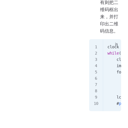
有则把二
维码框出
来，并打
印出二维
码信息。
clock
 =
 t
while
(
Tru
    clock
    img
 =
    for
 c
        i
        i
        p
    lcd
.
d
    #
prin