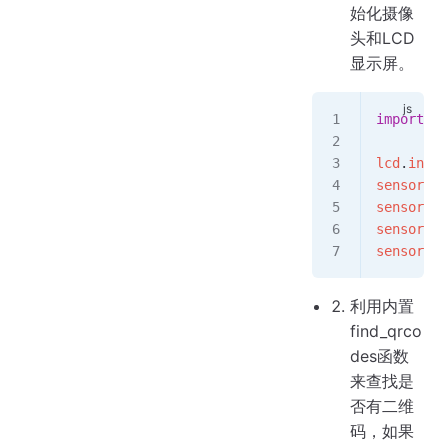
始化摄像
头和LCD
显示屏。
import
 se
lcd
.
init
(
sensor
.
re
sensor
.
se
sensor
.
se
sensor
.
sk
利用内置
find_qrco
des函数
来查找是
否有二维
码，如果