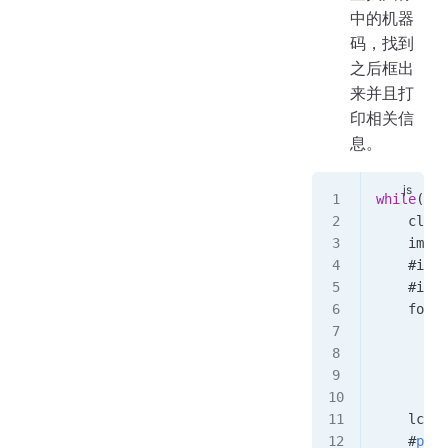
中的机器
码，找到
之后框出
来并且打
印相关信
息。
while
(
Tru
    clock
    img
 =
    #
img
 
    #
img
 
    for
 t
        i
        i
        p
        p
    lcd
.
d
    #
prin