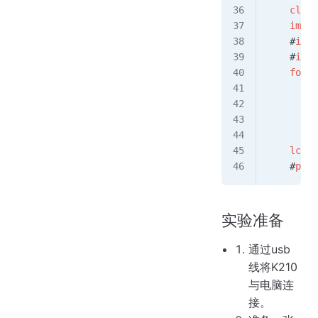
    clock
    img
 =
    #
img
 
    #
img
 
    for
 t
        i
        i
        p
        p
    lcd
.
d
    #
prin
实验准备
通过usb
线将K210
与电脑连
接。