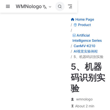
Skip to main content
WMNologo
Home Page
Product
Artificial
Intelligence Series
CanMV-K210
AI视觉实验例程
5、机器码识别实验
5、机器
码识别实
验
wmnologo
About 2 min