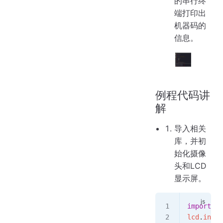
的串行终
端打印出
机器码的
信息。
例程代码讲
解
导入相关
库，并初
始化摄像
头和LCD
显示屏。
import
 se
lcd
.
init
(