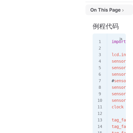
On This Page
例程代码
例程代码
实验准备
实验结果
import
 se
例程代码讲解
lcd
.
init
(
sensor
.
re
sensor
.
se
sensor
.
se
#
sensor
.
s
sensor
.
sk
sensor
.
se
sensor
.
se
clock
 = 
t
tag_famil
tag_famil