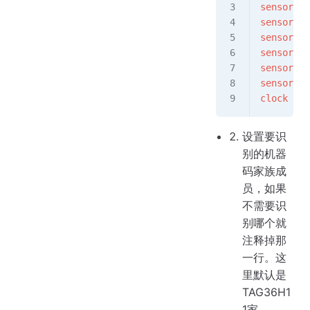
sensor
.
re
sensor
.
se
sensor
.
se
sensor
.
sk
sensor
.
se
sensor
.
se
clock
 = 
t
设置要识
别的机器
码家族成
员，如果
不需要识
别哪个就
注释掉那
一行。这
里默认是
TAG36H1
1家