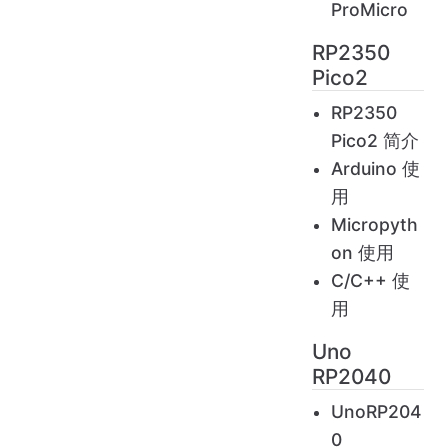
ProMicro
RP2350
Pico2
RP2350
Pico2 简介
Arduino 使
用
Micropyth
on 使用
C/C++ 使
用
Uno
RP2040
UnoRP204
0