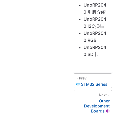
UnoRP204
0 引脚介绍
UnoRP204
0 I2C扫描
UnoRP204
0 RGB
UnoRP204
0 SD卡
Prev
STM32 Series
Next
Other
Development
Boards