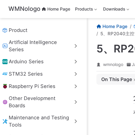
Skip to main content
WMNologo
Home Page
Products
Downloads
Home Page
Product
5、RP2040主控
Artificial Intelligence
5、RP
Series
Arduino Series
wmnologo
J
STM32 Series
On This Page
Raspberry Pi Series
介绍
左侧
Other Development
所需零件
Boards
左侧安装
Maintenance and Testing
复位按键
Tools
音频座子