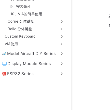
9、安装铜柱
10、VIA的简单使用
Corne 分体键盘
Rolio 分体键盘
Custom Keyboard
VIA使用
Model Aircraft DIY Series
Display Module Series
ESP32 Series