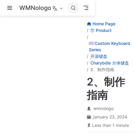
Skip to main content
WMNologo
Home Page
Product
Custom Keyboard
Series
开源键盘
Charybdis 分体键盘
2、制作指南
2、制作
指南
wmnologo
January 23, 2024
Less than 1 minute