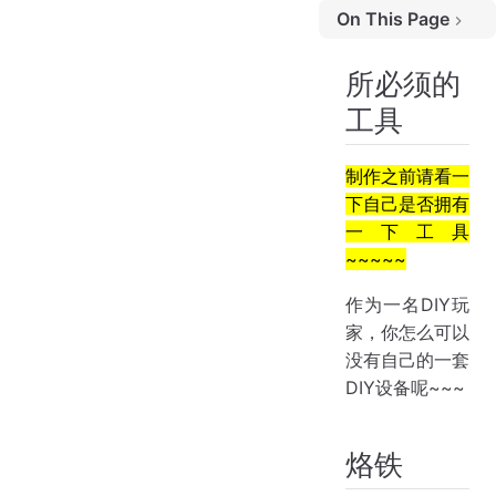
On This Page
所必须的工具
所必须的
烙铁
工具
焊锡
镊子
螺丝刀、剪钳
制作之前请看一
下自己是否拥有
吸锡枪
一下工具
万能表
~~~~~
作为一名DIY玩
家，你怎么可以
没有自己的一套
DIY设备呢~~~
烙铁