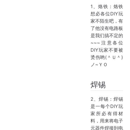
1、烙铁：烙铁
想必各位DIY玩
家不陌生吧，有
了他没有电路板
是我们搞不定的
~~~注意各位
DIY玩家不要被
烫伤哟(＾Ｕ＾)
ノ~ＹＯ
焊锡
2、焊锡：焊锡
是一每个DIY玩
家所必有得材
料，用来将电子
元器件焊接到电